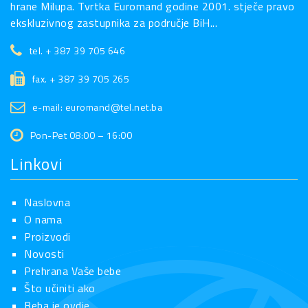
hrane Milupa. Tvrtka Euromand godine 2001. stječe pravo
ekskluzivnog zastupnika za područje BiH...
tel. + 387 39 705 646
fax. + 387 39 705 265
e-mail: euromand@tel.net.ba
Pon-Pet 08:00 – 16:00
Linkovi
Naslovna
O nama
Proizvodi
Novosti
Prehrana Vaše bebe
Što učiniti ako
Beba je ovdje