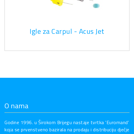
Igle za Carpul - Acus Jet
O nama
Godine 1996. u Širokom Brijegu nastaje tvrtka 'Euromand'
koja se prvenstveno bazirala na prodaju i distribuciju dječje